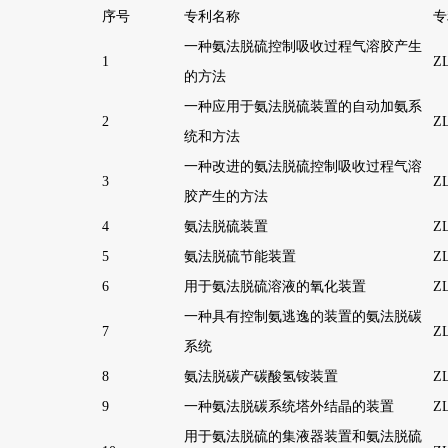
序号
专利名称
专
一种氨法脱硫控制吸收过程气溶胶产生
1
ZL
的方法
一种应用于氨法脱硫装置的自动加氨系
2
ZL
统和方法
一种改进的氨法脱硫控制吸收过程气溶
3
ZL
胶产生的方法
4
氨法脱硫装置
ZL
5
氨法脱硫节能装置
ZL
6
用于氨法脱硫溶液的氧化装置
ZL
一种具有控制氨逃逸的装置的氨法脱碳
7
ZL
系统
8
氨法脱碳产碳酸氢铵装置
ZL
9
一种氨法脱碳系统塔外结晶的装置
ZL
用于氨法脱硫的集液器装置和氨法脱硫