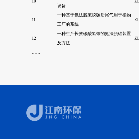
10
ZL
设备
一种基于氨法脱硫脱碳后尾气用于植物
11
ZL
工厂的系统
一种生产长效碳酸氢铵的氨法脱碳装置
12
ZL
及方法
……