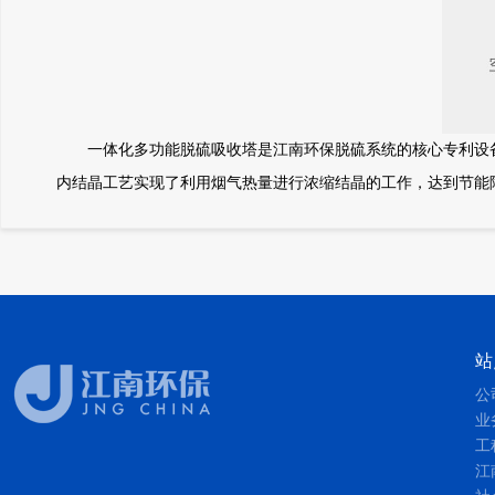
一体化多功能脱硫吸收塔是江南环保脱硫系统的核心专利设备（专
内结晶工艺实现了利用烟气热量进行浓缩结晶的工作，达到节能
站
公
业
工
江