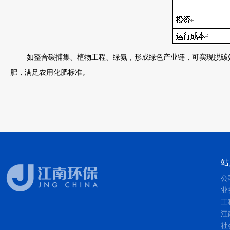
如整合碳捕集、植物工程、绿氨，形成绿色产业链，可实现脱碳效率稳定在
肥，满足农用化肥标准。
站
公
业
工
江
社