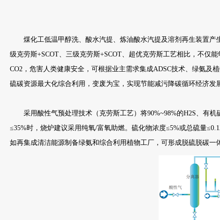
煤化工低温甲醇洗、酸水汽提、炼油酸水汽提及溶剂再生装置产生富
级克劳斯+SCOT、三级克劳斯+SCOT、超优克劳斯工艺相比，
CO2，危害人类健康安全，可根据业主需求集成ADSC技术、绿氨及
硫碳资源最大化综合利用，变废为宝，实现节能减污降碳循环经济发
采用酸性气预处理技术（克劳斯工艺）将90%~98%的H2S、有机
≤35%时，烧炉建议采用纯氧/富氧助燃。硫化物浓度≤5%或总硫量≤0
如再集成清洁能源制备绿氨和综合利用植物工厂，可形成脱硫脱碳一