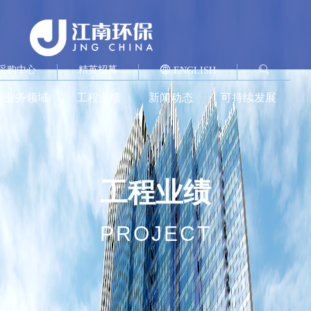
采购中心
精英招募
ENGLISH
业务领域
工程业绩
新闻动态
可持续发展
工程业绩
PROJECT