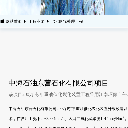
网站首页
工程业绩
FCC尾气处理工程
中海石油东营石化有限公司项目
该项目200万吨/年重油催化裂化装置工程采用江南环保自
中海石油东营石化有限公司200万吨/年重油催化裂化装置升级改造
3
3
术，在设计工况下298500 Nm
/h、入口二氧化硫浓度1914 mg/Nm
，
3
3