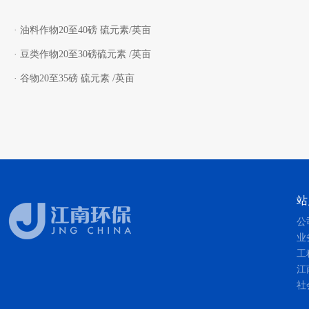
· 油料作物20至40磅 硫元素/英亩
· 豆类作物20至30磅硫元素 /英亩
· 谷物20至35磅 硫元素 /英亩
站
公
业
工
江
社